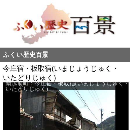
ふくい歴史百景
今庄宿・板取宿(いまじょうじゅく・
いたどりじゅく)