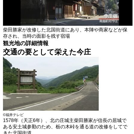
柴田勝家が改修した北国街道にあり、本陣や商家などが保
存され、当時の面影を残す宿場
観光地の詳細情報
交通の要として栄えた今庄
©福井テレビ
1578年（天正6年）、北の庄城主柴田勝家が信長の居城で
ある安土城参勤のため、栃の木峠を通る道の改修をしてで
きた北国街道。