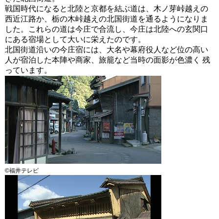
戦国時代になると北陸と京都を結ぶ道は、木ノ芽峠越えの
西近江路か、栃の木峠越えの北国街道を通るようになりま
した。これらの道は今庄で合流し、今庄は北陸への玄関口
にある宿場として大いに栄えたのです。
北国街道沿いの今庄宿には、大名や幕府役人など位の高い
人が宿泊した本陣や商家、旅籠など当時の面影が色濃く 残
っています。
©福井テレビ