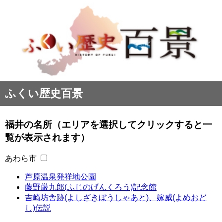
ふくい歴史百景
福井の名所（エリアを選択してクリックすると一
覧が表示されます）
あわら市
芦原温泉発祥地公園
藤野厳九郎(ふじのげんくろう)記念館
吉崎坊舎跡(よしざきぼうしゃあと)、嫁威(よめおど
し)伝説