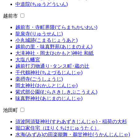
中道院(ちゅうどういん)
越前市
越前市・寺町界隈(てらまちかいわい)
龍泉寺(りゅうせんじ)
小丸城跡(こまるじょうあと)
越前の里・味真野苑(あじまのえん)
大滝神社・岡太(おかもと)神社 和紙
大塩八幡宮
越前打刃物通り･タンス町･蔵の辻
千代鶴神社(ちよづるじんじゃ)
毫摂寺(ごうしょうじ)
岡太神社(おかふとじんじゃ)
紫式部公園(むらさきしきぶこうえん)
味真野神社(あじまのじんじゃ)
池田町
須波阿須疑神社(すわあずきじんじゃ)・稲荷の大杉
堀口家住宅（ほりくちけじゅうたく）
水海(みずみ)の田楽能舞・鵜甘神社(うかんじんじゃ)