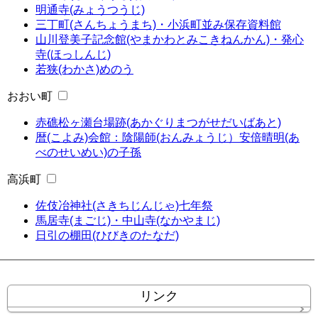
明通寺(みょうつうじ)
三丁町(さんちょうまち)・小浜町並み保存資料館
山川登美子記念館(やまかわとみこきねんかん)・発心
寺(ほっしんじ)
若狭(わかさ)めのう
おおい町
赤礁松ヶ瀬台場跡(あかぐりまつがせだいばあと)
暦(こよみ)会館：陰陽師(おんみょうじ）安倍晴明(あ
べのせいめい)の子孫
高浜町
佐伎冶神社(さきちじんじゃ)七年祭
馬居寺(まごじ)・中山寺(なかやまじ)
日引の棚田(ひびきのたなだ)
リンク