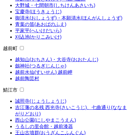
大野城・七間朝市(しちけんあさいち)
宝慶寺(ほうきょうじ)
御清水(おしょうず)・本願清水(ほんがんしょうず)
青葉の笛(あおばのふえ)
平家平(へいけだいら)
刈込池(かりこみいけ)
越前町
越知山(おちさん)・大谷寺(おおたんじ)
劔神社(つるぎじんじゃ)
越前水仙(すいせん) 越前岬
越前陶芸村
鯖江市
誠照寺(じょうしょうじ)
吉江藩の名残 西光寺(さいこうじ)、七曲通り(ななま
がりどおり)
西山公園(にしやまこうえん)
うるしの里会館・越前漆器
王山古墳群(おうざんこふんぐん)