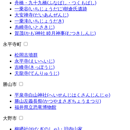
舟橋・九十九橋(ふなばし・つくもばし)
一乗谷(いちじょうだに)朝倉氏遺跡
大安禅寺(だいあんぜんじ)
一乗滝(いちじょうだき)
糸崎寺(いとさきじ)
賀茂(かも)神社 睦月神事(むつきしんじ)
永平寺町
松岡古墳群
永平寺(えいへいじ)
吉峰寺(きっぽうじ)
天龍寺(てんりゅうじ)
勝山市
平泉寺白山神社(へいせんじはくさんじんじゃ)
勝山左義長祭(かつやまさぎちょうまつり)
福井県立恐竜博物館
大野市
柳廼社(やなぎのしゃ)・旧内山家