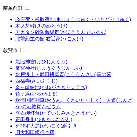
南越前町
今庄宿・板取宿(いまじょうじゅく・いたどりじゅく)
木ノ芽峠(きのめとうげ)
アカタン砂防堰堤群(さぼうえんていぐん)
北前船主の館 右近家(うこんけ)
敦賀市
氣比神宮(けひじんぐう)
常宮神社(じょうぐうじんじゃ)
水戸浪士・武田耕雲斎(こううんさい)等の墓
西福寺(さいふくじ)
金ヶ崎緑地(かねがさきりょくち)
色ヶ浜(いろがはま)
欧亜国際列車(おうあこくさいれっしゃ)・人道(じんど
う)の港敦賀ムゼウム
立石岬灯台(たていしみさきとうだい)
疋田舟川(ひきたふながわ)
えびす大黒(だいこく)綱引き
旧大和田銀行本店