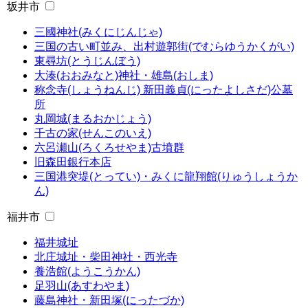
坂井市
三國神社(みくにじんじゃ)
三国の古い町並み、出村遊郭街(でむらゆうかくがい)
東尋坊(とうじんぼう)
大湊(おおみなと)神社・雄島(おしま)
称念寺(しょうねんじ) 新田義貞(にったよしさだ)公墓
所
丸岡城(まるおかじょう)
千古の家(せんこのいえ)
六呂瀬山(ろくろせやま)古墳群
旧森田銀行本店
三国港突堤(とってい)・みくに龍翔館(りゅうしょうか
ん)
福井市
福井城址
北庄城址・柴田神社・西光寺
養浩館(ようこうかん)
足羽山(あすわやま)
藤島神社・新田塚(にったづか)