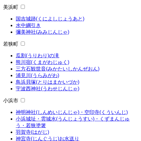
美浜町
国吉城跡(くによしじょうあと)
水中綱引き
彌美神社(みみじんじゃ)
若狭町
瓜割(うりわり)の滝
熊川宿(くまがわじゅく)
三方石観世音(みかたいしかんぜおん)
浦見川(うらみがわ)
鳥浜貝塚(とりはまかいづか)
宇波西神社(うわせじんじゃ)
小浜市
神明神社(しんめいじんじゃ)・空印寺(くういんじ)
小浜城址・雲城水(うんじょうすい)・くずまんじゅ
う・若狭塗箸
羽賀寺(はがじ)
神宮寺(じんぐうじ)お水送り