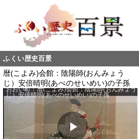
ふくい歴史百景
暦(こよみ)会館：陰陽師(おんみょう
じ）安倍晴明(あべのせいめい)の子孫