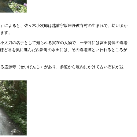
記』によると、佐々木小次郎は越前宇坂庄浄教寺村の生まれで、幼い頃か
います。
、小太刀の名手として知られる実在の人物で、一乗谷には冨田勢源の道場
mほど谷を奥に進んだ西新町の水田には、その道場跡といわれるところが
わる盛源寺（せいげんじ）があり、参道から境内にかけて古い石仏が並