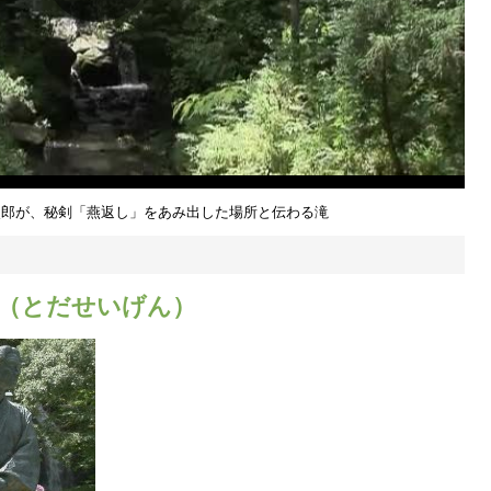
次郎が、秘剣「燕返し」をあみ出した場所と伝わる滝
源（とだせいげん）