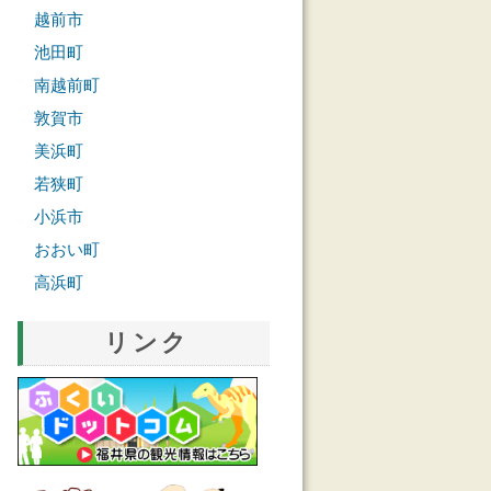
越前市
池田町
南越前町
敦賀市
美浜町
若狭町
小浜市
おおい町
高浜町
リンク