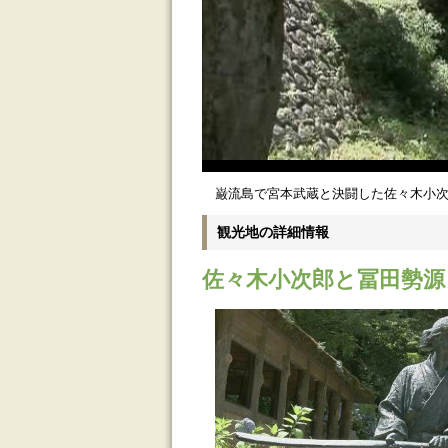
巌流島で宮本武蔵と決闘した佐々木小
観光地の詳細情報
佐々木小次郎と冨田勢