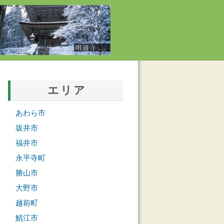
エリア
あわら市
坂井市
福井市
永平寺町
勝山市
大野市
越前町
鯖江市